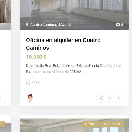
20
Cuatro Caminos
,
Madrid
6
Oficina en alquiler en Cuatro
Caminos
10.050 €
Diplomatic Real Estate ofrece Extraordinaria Oficina en el
Paseo de la castellana de 335m2
...
335
no
Oficina
De 2ª Mano