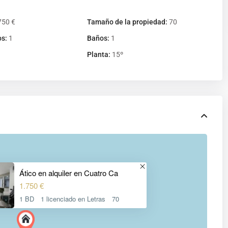
750 €
Tamaño de la propiedad:
70
os:
1
Baños:
1
Planta:
15º
Ático en alquiler en Cuatro Ca
1.750 €
1 BD
1 licenciado en Letras
70