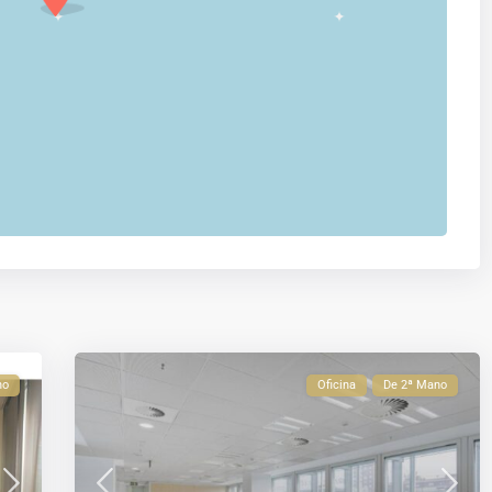
no
Oficina
De 2ª Mano