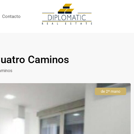
Contacto
 Cuatro Caminos
aminos
de 2ª mano