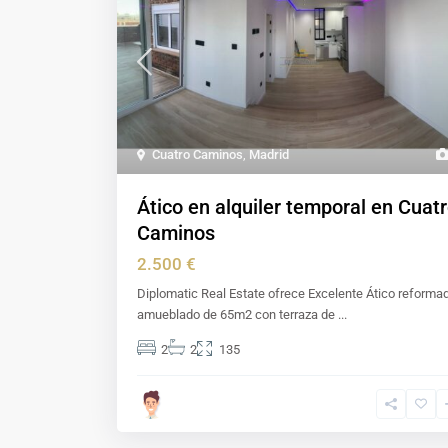
Cuatro Caminos
,
Madrid
Ático en alquiler temporal en Cuat
Caminos
2.500 €
Diplomatic Real Estate ofrece Excelente Ático reforma
amueblado de 65m2 con terraza de
...
2
2
135