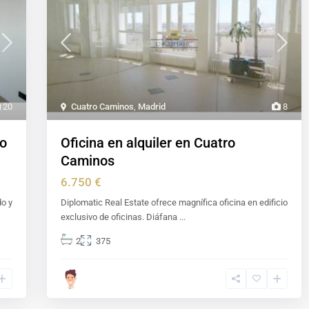
20
Cuatro Caminos
,
Madrid
8
ro
Oficina en alquiler en Cuatro
Caminos
6.750 €
do y
Diplomatic Real Estate ofrece magnífica oficina en edificio
exclusivo de oficinas. Diáfana
...
2
375