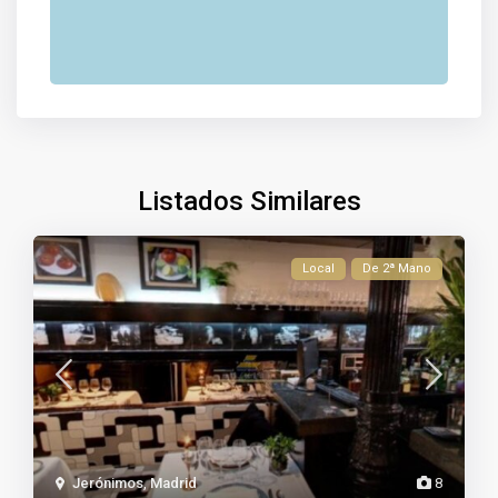
Listados Similares
Local
De 2ª Mano
Jerónimos
,
Madrid
8