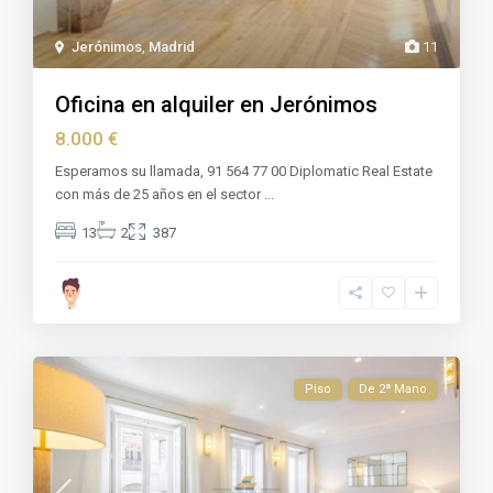
Jerónimos
,
Madrid
11
Oficina en alquiler en Jerónimos
8.000 €
Esperamos su llamada, 91 564 77 00 Diplomatic Real Estate
con más de 25 años en el sector
...
13
2
387
Piso
De 2ª Mano