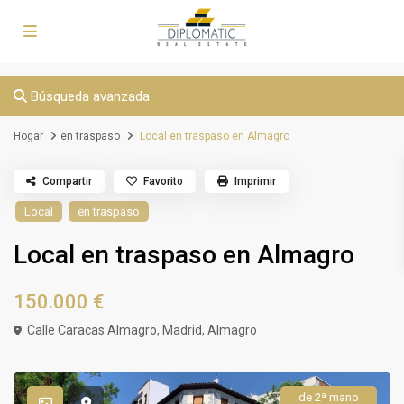
Búsqueda avanzada
Hogar
en traspaso
Local en traspaso en Almagro
Compartir
Favorito
Imprimir
Local
en traspaso
Local en traspaso en Almagro
150.000 €
Calle Caracas Almagro,
Madrid
,
Almagro
de 2ª mano