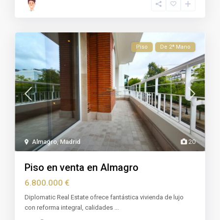
Piso
De 2ª Mano
Almagro
,
Madrid
20
Piso en venta en Almagro
6.800.000 €
Diplomatic Real Estate ofrece fantástica vivienda de lujo
con reforma integral, calidades
...