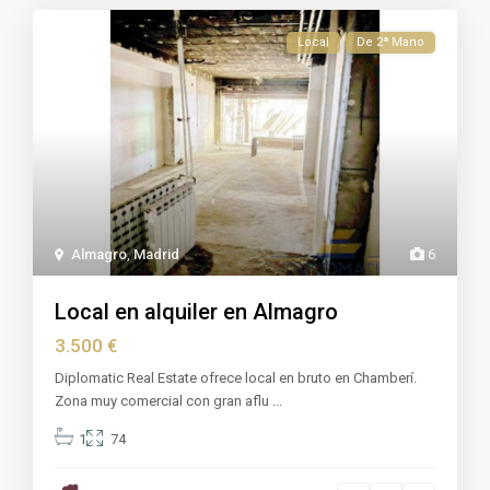
Local
De 2ª Mano
Almagro
,
Madrid
6
Local en alquiler en Almagro
3.500 €
Diplomatic Real Estate ofrece local en bruto en Chamberí.
Zona muy comercial con gran aflu
...
1
74