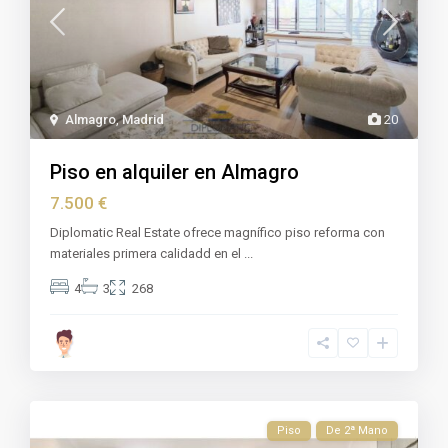
Almagro
,
Madrid
20
Piso en alquiler en Almagro
7.500 €
Diplomatic Real Estate ofrece magnífico piso reforma con
materiales primera calidadd en el
...
4
3
268
Piso
De 2ª Mano