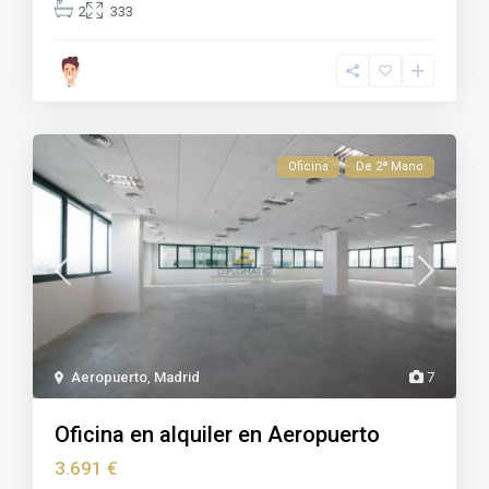
2
333
Oficina
De 2ª Mano
Aeropuerto
,
Madrid
7
Oficina en alquiler en Aeropuerto
3.691 €