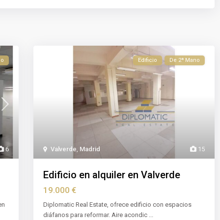
no
Edificio
De 2ª Mano
6
Valverde
,
Madrid
15
Edificio en alquiler en Valverde
19.000 €
en
Diplomatic Real Estate, ofrece edificio con espacios
diáfanos para reformar. Aire acondic
...