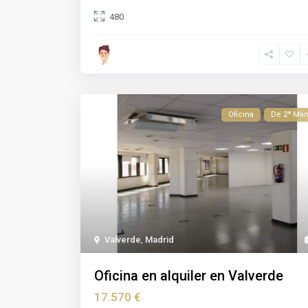
480
Oficina
De 2ª Ma
Valverde
,
Madrid
Oficina en alquiler en Valverde
17.570 €