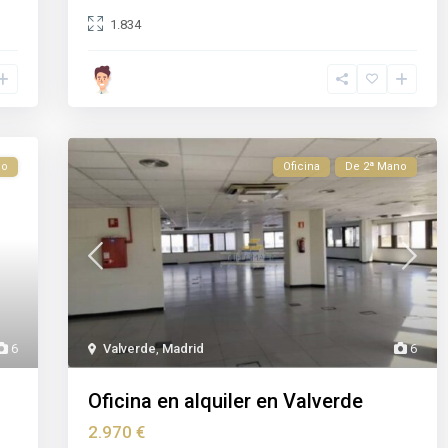
1.834
no
Oficina
De 2ª Mano
6
Valverde
,
Madrid
6
Oficina en alquiler en Valverde
2.970 €