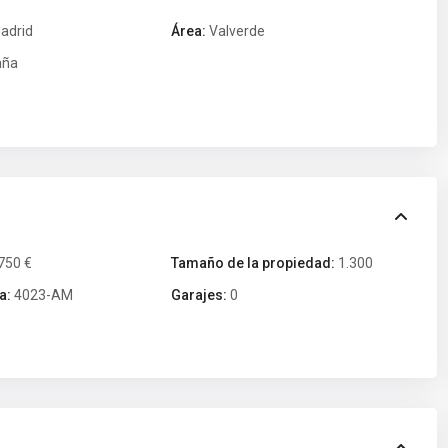
adrid
Área:
Valverde
aña
750 €
Tamaño de la propiedad:
1.300
a:
4023-AM
Garajes:
0