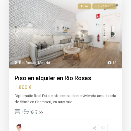
Piso
De 2ª Mano
Río Rosas
,
Madrid
12
Piso en alquiler en Río Rosas
1.800 €
Diplomatic Real Estate ofrece excelente vivienda amueblada
de 55m2 en Chamberí, en muy bue
...
1
1
55