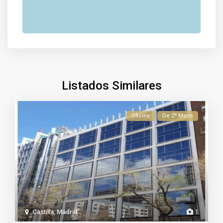
Listados Similares
Oficina
De 2ª Mano
Castilla
,
Madrid
1