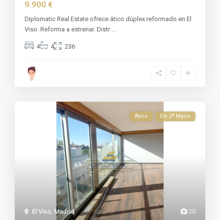
9.900 €
Diplomatic Real Estate ofrece ático dúplex reformado en El
Viso. Reforma a estrenar. Distr
...
4
4
236
Ático
De 2ª Mano
El Viso
,
Madrid
20