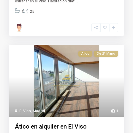
estrenar en el Viso. Habitación diáf
...
1
25
Ático
De 2ª Mano
El Viso
,
Madrid
1
Ático en alquiler en El Viso