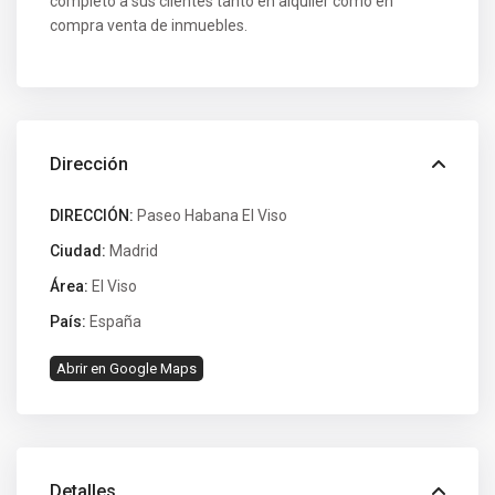
completo a sus clientes tanto en alquiler como en
compra venta de inmuebles.
Dirección
DIRECCIÓN:
Paseo Habana El Viso
Ciudad:
Madrid
Área:
El Viso
País:
España
Abrir en Google Maps
Detalles