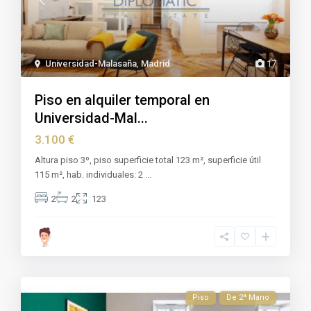
Universidad-Malasaña
,
Madrid
17
Piso en alquiler temporal en
Universidad-Mal...
3.100 €
Altura piso 3º, piso superficie total 123 m², superficie útil
115 m², hab. individuales: 2
...
2
2
123
Piso
De 2ª Mano