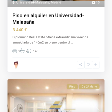
Universidad-Malasaña
,
Madrid
15
Piso en alquiler en Universidad-
Malasaña
3.440 €
Diplomatic Real Estate ofrece extraordinaria vivienda
amueblada de 140m2 en pleno centro d
...
2
2
140
Piso
De 2ª Mano