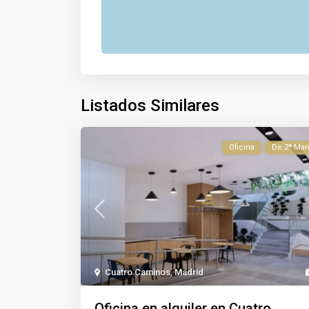
Listados Similares
Oficina
De 2ª Ma
Cuatro Caminos
,
Madrid
Oficina en alquiler en Cuatro