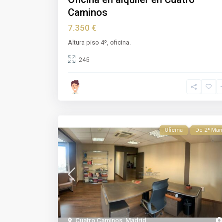
Caminos
7.350 €
Altura piso 4º, oficina.
245
Oficina
De 2ª Ma
Cuatro Caminos
,
Madrid