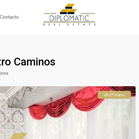
Contacto
tro Caminos
inos
de 2ª mano