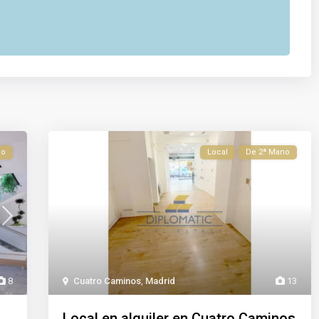
no
Local
De 2ª Mano
8
Cuatro Caminos
,
Madrid
13
Local en alquiler en Cuatro Caminos