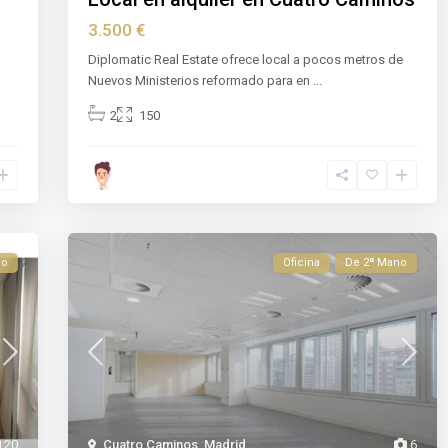
3.500 €
Diplomatic Real Estate ofrece local a pocos metros de
Nuevos Ministerios reformado para en
...
2
150
no
Oficina
De 2ª Mano
20
Cuatro Caminos
,
Madrid
6