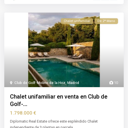
Chalet unifamiliar
De 2ª Mano
Club de Golf-Molino de la Hoz
,
Madrid
10
Chalet unifamiliar en venta en Club de
Golf-...
1.798.000 €
Diplomatic Real Estate ofrece este espléndido Chalet
independiente de 3 plantas en parcela
...