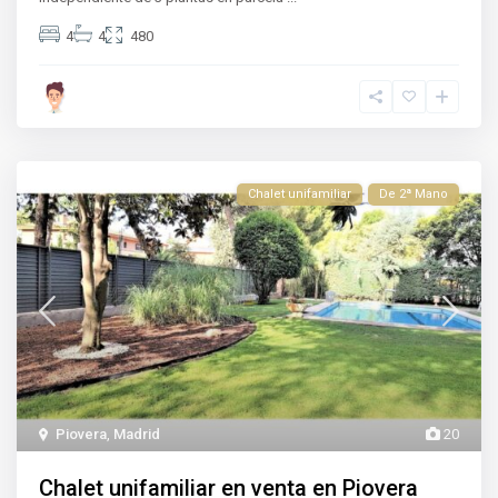
4
4
480
Chalet unifamiliar
De 2ª Mano
Piovera
,
Madrid
20
Chalet unifamiliar en venta en Piovera