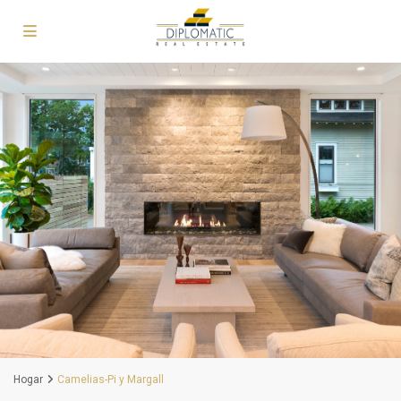
Hogar
Camelias-Pi y Margall