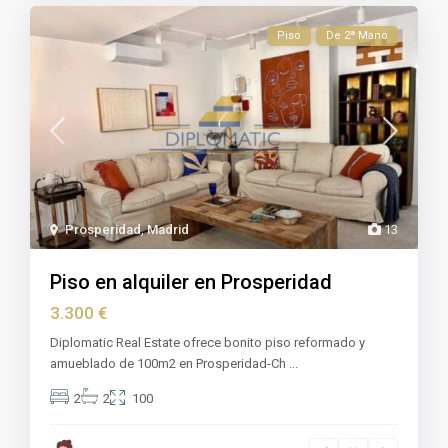
Piso
De 2ª Mano
Prosperidad
,
Madrid
13
Piso en alquiler en Prosperidad
3.300 €
Diplomatic Real Estate ofrece bonito piso reformado y
amueblado de 100m2 en Prosperidad-Ch
...
2
2
100