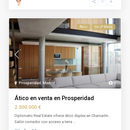
Ático
De 2ª Mano
Prosperidad
,
Madrid
9
Ático en venta en Prosperidad
2.300.000 €
Diplomatic Real Estate ofrece ático dúplex en Chamartín..
Salón comedor con acceso a terra
...