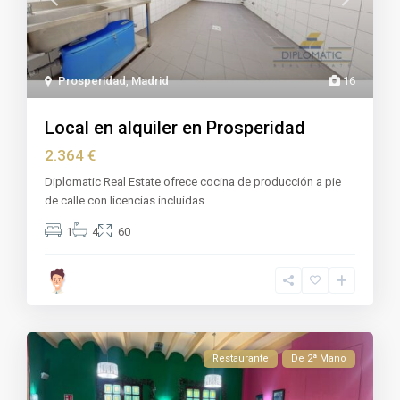
Prosperidad
,
Madrid
16
Local en alquiler en Prosperidad
2.364 €
Diplomatic Real Estate ofrece cocina de producción a pie
de calle con licencias incluidas
...
1
4
60
Restaurante
De 2ª Mano