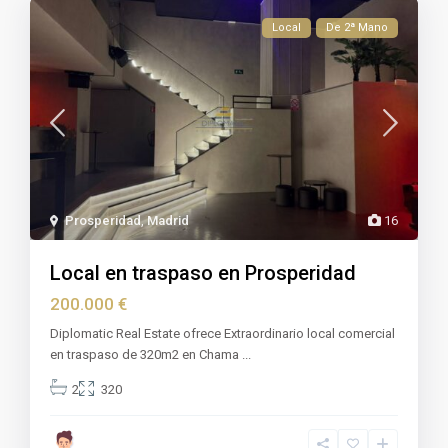
Local
De 2ª Mano
Prosperidad
,
Madrid
16
Local en traspaso en Prosperidad
200.000 €
Diplomatic Real Estate ofrece Extraordinario local comercial
en traspaso de 320m2 en Chama
...
2
320