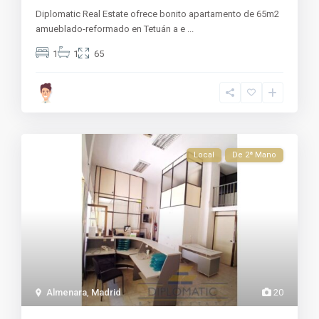
Diplomatic Real Estate ofrece bonito apartamento de 65m2
amueblado-reformado en Tetuán a e
...
1
1
65
Local
De 2ª Mano
Almenara
,
Madrid
20