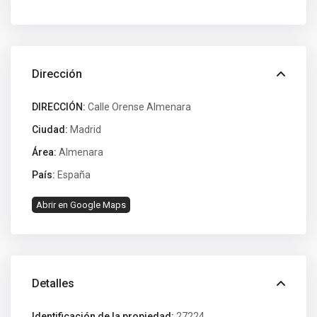
Dirección
DIRECCIÓN:
Calle Orense Almenara
Ciudad:
Madrid
Área:
Almenara
País:
España
Abrir en Google Maps
Detalles
Identificación de la propiedad:
27224