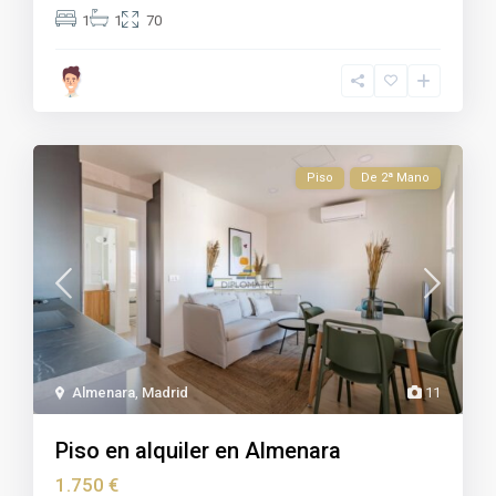
1
1
70
Piso
De 2ª Mano
Almenara
,
Madrid
11
Piso en alquiler en Almenara
1.750 €