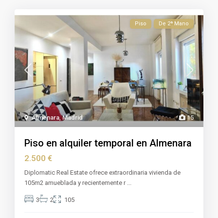
Piso
De 2ª Mano
Almenara
,
Madrid
15
Piso en alquiler temporal en Almenara
2.500 €
Diplomatic Real Estate ofrece extraordinaria vivienda de
105m2 amueblada y recientemente r
...
3
2
105