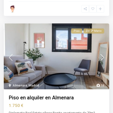
Piso
De 2ª Mano
Almenara
,
Madrid
18
Piso en alquiler en Almenara
1.750 €
Diplomatic Real Estate ofrece Bonito apartamento de 70m2