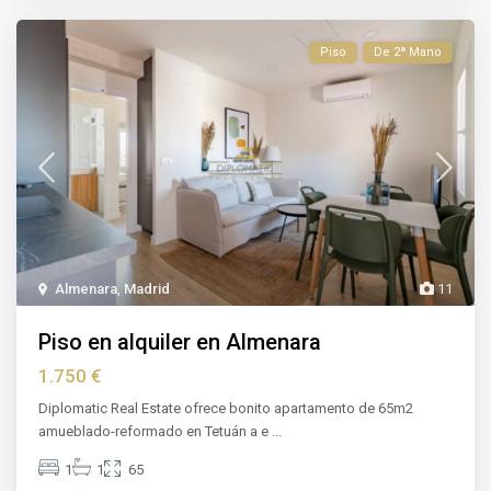
Piso
De 2ª Mano
Almenara
,
Madrid
11
Piso en alquiler en Almenara
1.750 €
Diplomatic Real Estate ofrece bonito apartamento de 65m2
amueblado-reformado en Tetuán a e
...
1
1
65