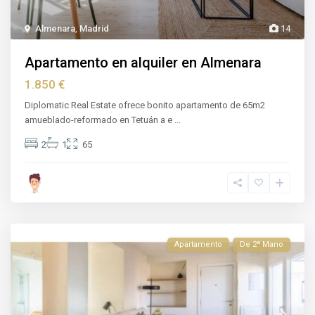
Almenara
,
Madrid
14
Apartamento en alquiler en Almenara
1.850 €
Diplomatic Real Estate ofrece bonito apartamento de 65m2
amueblado-reformado en Tetuán a e
...
2
1
65
Apartamento
De 2ª Mano