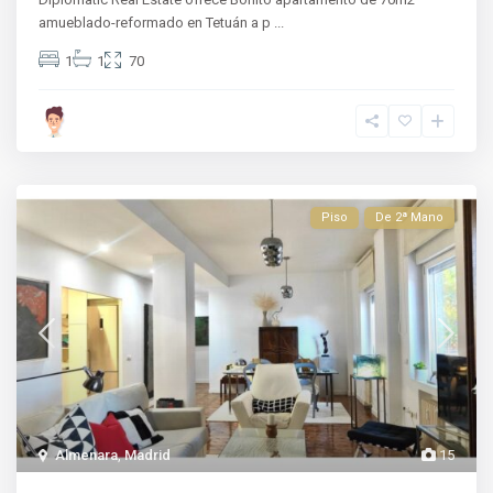
amueblado-reformado en Tetuán a p
...
1
1
70
Piso
De 2ª Mano
Almenara
,
Madrid
15