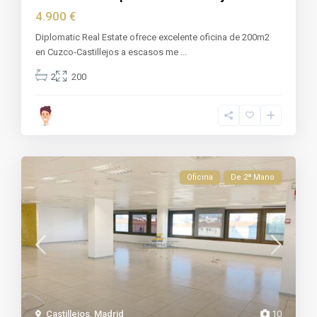
4.900 €
Diplomatic Real Estate ofrece excelente oficina de 200m2
en Cuzco-Castillejos a escasos me
...
2
200
Oficina
De 2ª Mano
Castillejos
,
Madrid
10