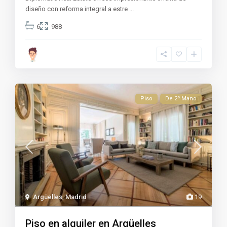
diseño con reforma integral a estre
...
6
988
Piso
De 2ª Mano
Argüelles
,
Madrid
19
Piso en alquiler en Argüelles