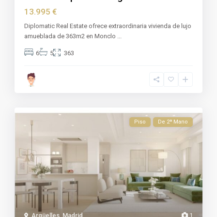
13.995 €
Diplomatic Real Estate ofrece extraordinaria vivienda de lujo
amueblada de 363m2 en Monclo
...
6
5
363
Piso
De 2ª Mano
Argüelles
,
Madrid
1