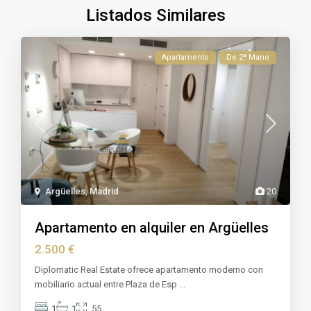
Listados Similares
Apartamento
De 2ª Mano
Argüelles
,
Madrid
20
Apartamento en alquiler en Argüelles
2.500 €
Diplomatic Real Estate ofrece apartamento moderno con
mobiliario actual entre Plaza de Esp
...
1
1
55