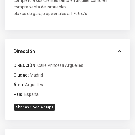
completo a sus clientes tanto en alquiler como en
compra venta de inmuebles
plazas de garaje opcionales a 170€ c/u.
Dirección
DIRECCIÓN:
Calle Princesa Argüelles
Ciudad:
Madrid
Área:
Argüelles
País:
España
Abrir en Google Maps