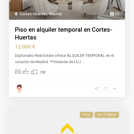
Cortes-Huertas
,
Madrid
20
Piso en alquiler temporal en Cortes-
Huertas
12.000 €
Diplomatic Real Estate ofrece ALQUILER TEMPORAL en el
corazón de Madrid. **Vivienda de LUJ
...
2
2
192
Piso
De 2ª Mano