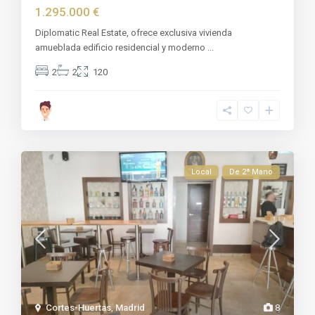
1.295.000 €
Diplomatic Real Estate, ofrece exclusiva vivienda
amueblada edificio residencial y moderno
...
2
2
120
Local
De 2ª Mano
Cortes-Huertas
,
Madrid
8