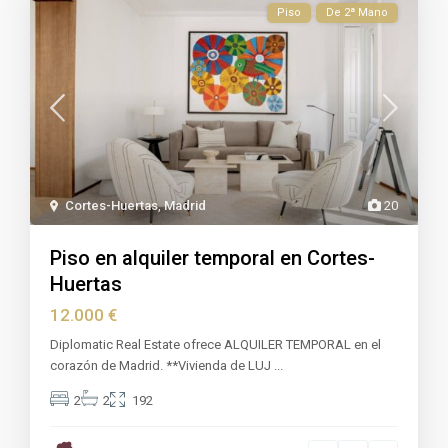
Piso
De 2ª Mano
Cortes-Huertas
,
Madrid
20
Piso en alquiler temporal en Cortes-
Huertas
12.000 €
Diplomatic Real Estate ofrece ALQUILER TEMPORAL en el
corazón de Madrid. **Vivienda de LUJ
...
2
2
192