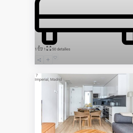
1
1
50
detalles
7
Imperial
,
Madrid