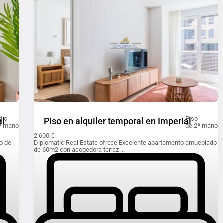
dio
Piso
al
Piso en alquiler temporal en Imperial
ª mano
de 2ª mano
2.600 €
o de
Diplomatic Real Estate ofrece Excelente apartamento amueblado
de 60m2 con acogedora terraz
...