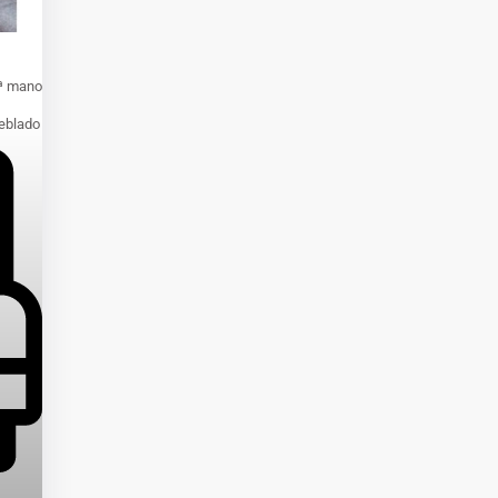
ª mano
eblado