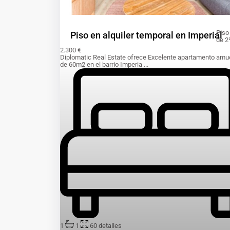
Piso
Piso en alquiler temporal en Imperial
de 2
2.300 €
Diplomatic Real Estate ofrece Excelente apartamento amu
de 60m2 en el barrio Imperia
...
1
1
60
detalles