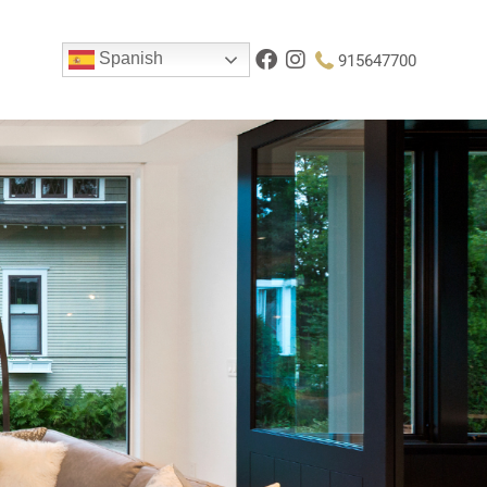
Spanish
915647700