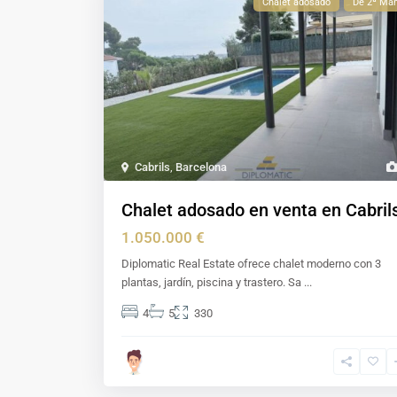
Chalet adosado
De 2ª Ma
Cabrils
,
Barcelona
Chalet adosado en venta en Cabril
1.050.000 €
Diplomatic Real Estate ofrece chalet moderno con 3
plantas, jardín, piscina y trastero. Sa
...
4
5
330