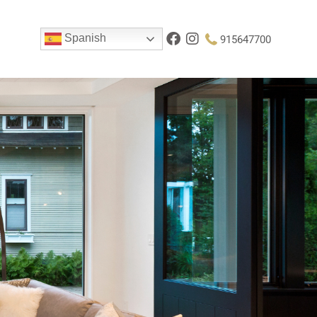
Spanish
915647700