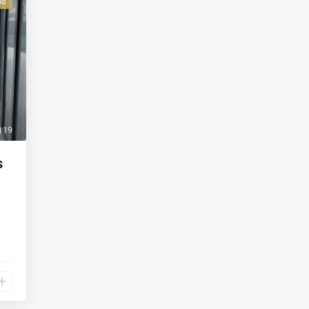
no
19
s